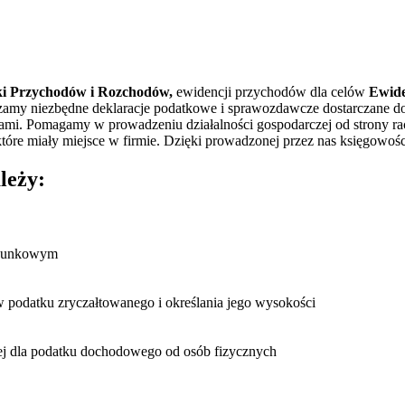
ki Przychodów i Rozchodów,
ewidencji przychodów dla celów
Ewide
ządzamy niezbędne deklaracje podatkowe i sprawozdawcze dostarczan
ami. Pomagamy w prowadzeniu działalności gospodarczej od strony ra
które miały miejsce w firmie. Dzięki prowadzonej przez nas księgow
leży:
chunkowym
podatku zryczałtowanego i określania jego wysokości
nej dla podatku dochodowego od osób fizycznych