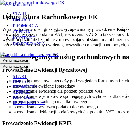
Przejdź do treści
START
Usługi Biura Rachunkowego EK
USŁUGI
PROMOCJA
W ramach oferty obsługi księgowej zapewniamy prowadzenie
Książ
CENNIK
prowadzimy rejestr podatku VAT, rozliczenia z ZUS, a także spor
KONTAKT
wysokim poziomie i zgodnie z obowiązującymi standardami i przepis
DO POBRANIA
przez klienta tworzymy ewidencję wszystkich operacji handlowych, 
Do poszczególnych usług rachunkowych na
Menu nawigacji
Menu nawigacji
Prowadzenie Ewidencji Ryczałtowej
START
ocena dokumentów sprzedaży pod względem formalnym i ra
USŁUGI
prowadzenie ewidencji sprzedaży
PROMOCJA
sporządzanie ewidencji dla potrzeb podatku VAT
CENNIK
sporządzanie wydruków wspomagających wyliczenia dla celów 
KONTAKT
prowadzenie ewidencji majątku trwałego
DO POBRANIA
sporządzanie wyliczeń podatku dochodowego
sporządzanie deklaracji podatkowych dla podatku VAT i rocz
Prowadzenie Ewidencji KPiR