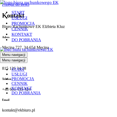
Przejdź do treści
START
Kontakt
USŁUGI
PROMOCJA
Biuro Rachunkowe EK Elżbieta Kluz
CENNIK
KONTAKT
Adres
DO POBRANIA
Męcina 727, 34-654 Męcina
Menu nawigacji
NIP
Menu nawigacji
815 126 34 28
START
USŁUGI
PROMOCJA
Telefon
CENNIK
KONTAKT
+48 601 435 424
DO POBRANIA
Email
kontakt@ekbiuro.pl