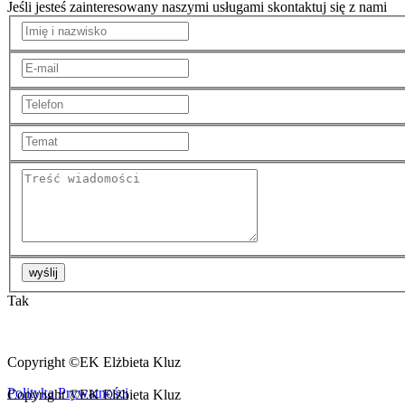
Jeśli jesteś zainteresowany naszymi usługami skontaktuj się z nami
wyślij
Tak
Wyrażam zgodę na przetwarzanie moich danych osobowych zg
Copyright ©EK Elżbieta Kluz
Polityka Prywatnośc
i
Copyright ©EK Elżbieta Kluz